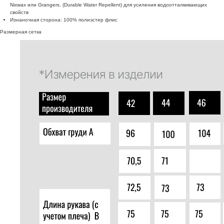
Nixwax или Grangers. (Durable Water Repellent) для усиления водоотталкивающих
свойств
Изнаночная сторона: 100% полиэстер флис
Размерная сетка