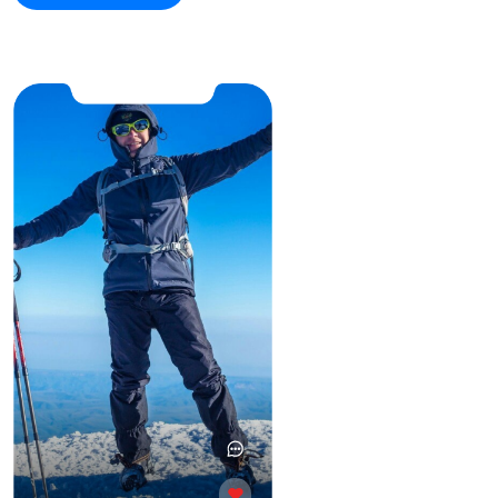
© 2024 MOSKA. All Rights Reserved.
Политика конфиденциальности
Договор оферта
Каталог
Информация
Мужская одежда
О компании
Женская одежда
Доставка
Снаряжение
Оплата
Аксессуары
Возврат
Скидки
Контакты
Сотрудничество
Контакты
Опотовым покупателям
+7 (963) 127-33-64
Компаниям
Вопросы и предложения
Магазины
moska@moska.su