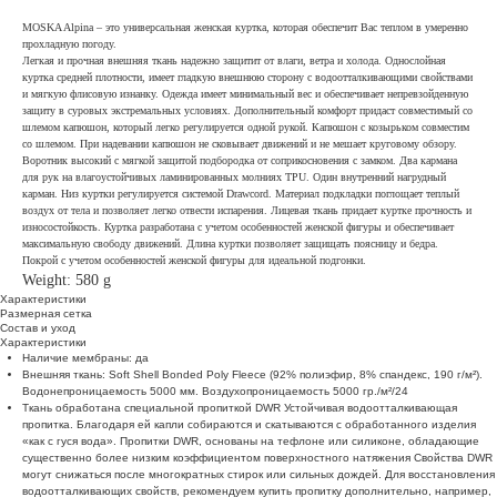
MOSKA Alpina – это универсальная женская куртка, которая обеспечит Вас теплом в умеренно
прохладную погоду.
Легкая и прочная внешняя ткань надежно защитит от влаги, ветра и холода. Однослойная
куртка средней плотности, имеет гладкую внешнюю сторону с водоотталкивающими свойствами
и мягкую флисовую изнанку. Одежда имеет минимальный вес и обеспечивает непревзойденную
защиту в суровых экстремальных условиях. Дополнительный комфорт придаст совместимый со
шлемом капюшон, который легко регулируется одной рукой. Капюшон с козырьком совместим
со шлемом. При надевании капюшон не сковывает движений и не мешает круговому обзору.
Воротник высокий с мягкой защитой подбородка от соприкосновения с замком. Два кармана
для рук на влагоустойчивых ламинированных молниях TPU. Один внутренний нагрудный
карман. Низ куртки регулируется системой Drawcord. Материал подкладки поглощает теплый
воздух от тела и позволяет легко отвести испарения. Лицевая ткань придает куртке прочность и
износостойкость. Куртка разработана с учетом особенностей женской фигуры и обеспечивает
максимальную свободу движений. Длина куртки позволяет защищать поясницу и бедра.
Покрой с учетом особенностей женской фигуры для идеальной подгонки.
Weight: 580 g
Характеристики
Размерная сетка
Состав и уход
Характеристики
Наличие мембраны: да
Внешняя ткань: Soft Shell Bonded Poly Fleece (92% полиэфир, 8% спандекс, 190 г/м²).
Водонепроницаемость 5000 мм. Воздухопроницаемость 5000 гр./м²/24
Ткань обработана специальной пропиткой DWR Устойчивая водоотталкивающая
пропитка. Благодаря ей капли собираются и скатываются с обработанного изделия
«как с гуся вода». Пропитки DWR, основаны на тефлоне или силиконе, обладающие
существенно более низким коэффициентом поверхностного натяжения Свойства DWR
могут снижаться после многократных стирок или сильных дождей. Для восстановления
водоотталкивающих свойств, рекомендуем купить пропитку дополнительно, например,