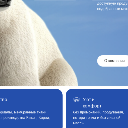
Уют и
комфорт
мембранные ткани
без промоканий, продувания,
дства Китая, Кореи,
потери тепла и без лишней
массы
едите за нашей группой, регулярно постим актуальные
вости, промокоды и акционные предложения.