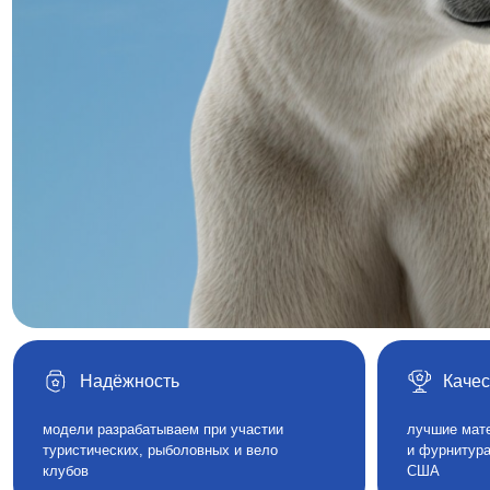
Надёжность
Качество
модели разрабатываем при участии
лучшие материалы, 
туристических, рыболовных и вело
и фурнитура произво
клубов
США
Мы Вконтакте
Сл
но