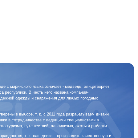
 языка означает - медведь, олицетворяет
честь него названа компания-
и снаряжения для любых погодных
т. к. с 2011 года разрабатываем дизайн
естве с ведущими специалистами в
ешествий, альпинизма, охоты и рыбалки.
 наш девиз – производить качественную и
ем опыт специалистов, правильно
ный дизайн и качественное исполнение.
да