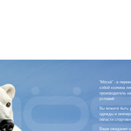
“Мӧскӓ” - в переводе с марийского
собой хозяина леса республики. В 
производитель надежной одежды 
условий.
Вы можете быть уверены в выборе, 
одежды и экипировки в сотруднич
области спортивного туризма, пут
Ваши ожидания оправдаются, т. к.
доступную продукцию. Воссоединя
подобранные материалы, современ
О компании
c 2011 го