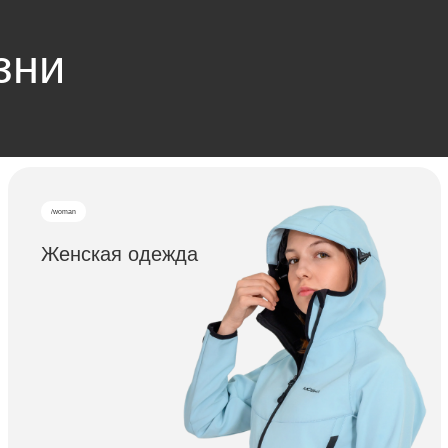
и
/woman
/equipment
енская одежда
Снаряж
/accessories