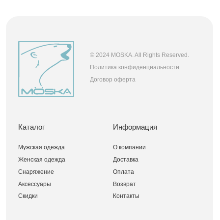
Магазины
moska@moska.su
Разработка сайта