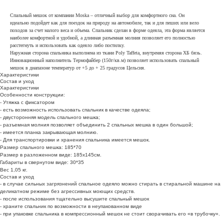
Спальный мешок от компании Moska – отличный выбор для комфортного сна. Он
идеально подойдет как для поездок на природу на автомобиле, так и для пеших или вело
походов за счет малого веса и объема. Спальник сделан в форме одеяла, эта форма является
наиболее комфортной и удобной, а длинная разъемная молния позволяет его полностью
расстегнуть и использовать как одеяло либо постилку.
Наружная сторона спальника выполнена из ткани Poly Taffeta, внутреняя сторона ХБ бязь.
Инновационный наполнитель Термофайбер (150г/кв.м) позволяет использовать спальный
мешок в диапазоне температур от +5 до + 25 градусов Цельсия.
Характеристики
Состав и уход
Характеристики
Особенности конструкции:
- Утяжка с фиксатором
- есть возможность использовать спальник в качестве одеяла;
- двусторонняя модель спального мешка;
- разъемная молния позволяет объединить 2 спальных мешка в один большой;
- имеется планка закрывающая молнию.
- Для транспортировки и хранения спальника имеется мешок.
Размер спального мешка: 185*70
Размер в разложенном виде: 185х145см.
Габариты в свернутом виде: 30*35
Вес 1,05 кг.
Мы Вконтакте
Состав и уход
- в случае сильных загрязнений спальное одеяло можно стирать в стиральной машине на
деликатном режиме без агрессивных моющих средств.
Следите за нашей группой, регулярно постим актуальные
- после использования тщательно высушите спальный мешок
новости, промокоды и акционные предложения.
- храните спальник по возможности в неупакованном виде
- при упаковке спальника в компрессионный мешок не стоит сворачивать его «в трубочку».
Подписаться