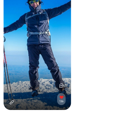
© 2024 MOSKA. All Rights Reserved.
Политика конфиденциальности
Договор оферта
Каталог
Информация
Мужская одежда
О компании
Женская одежда
Доставка
Снаряжение
Оплата
Аксессуары
Возврат
Скидки
Контакты
Сотрудничество
Контакты
Опотовым покупателям
+7 (963) 127-33-64
Компаниям
Вопросы и предложения