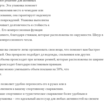
сто в чемодане или
на гарантирует надежную
ий. Упаковка выполнена
овечность и стойкость к
ессионная функция
годаря стяжкам, которые расположены по окружности. Шнур в
ного чехла.
е легко организовать свои вещи, что поможет вам быстрее
рекрасно подойдет дл яодежды, спальников или других
сходит при затяжке ремней, которые расположены по ширине
благодаря пластиковым пряжкам.
меньшить объем поклажи на 50%, что
удобно переносить его в руках или в
 вашему спортивному снаряжению.
вное и туристическое снаряжение более удобным и
то идеальный аксессуар для любых активностей на свежем