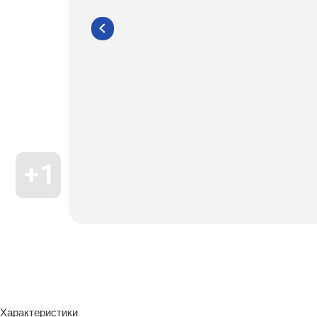
Характеристики
Состав и уход
Характеристики
- влагонепронициаемый