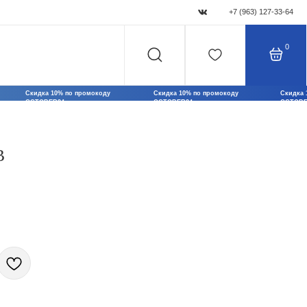
+7 (963) 127-33-64
0
 промокоду
Скидка 10% по промокоду
Скидка 10% по промокоду
Ск
OCTOBER24
OCTOBER24
OC
 для активных
аковка поможет