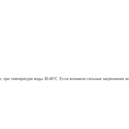
и температуре воды 30-40°С. Если возникли сильные загрязнения землей, гря
едите за нашей группой, регулярно постим актуальные
вости, промокоды и акционные предложения.