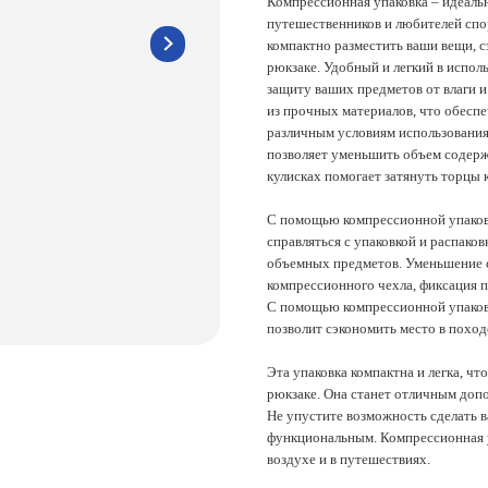
компактно разместить ваши вещи, сэкономив ме
рюкзаке. Удобный и легкий в использовании, о
защиту ваших предметов от влаги и поврежден
из прочных материалов, что обеспечивает долг
различным условиям использования. Его компр
позволяет уменьшить объем содержимого, бла
кулисках помогает затянуть торцы компрессион
С помощью компрессионной упаковки вы сможет
справляться с упаковкой и распаковкой. Она п
объемных предметов. Уменьшение объема прои
компрессионного чехла, фиксация происходит 
С помощью компрессионной упаковки можно у
позволит сэкономить место в походе.
Эта упаковка компактна и легка, что позволяет 
рюкзаке. Она станет отличным дополнением к
Не упустите возможность сделать ваше спорти
функциональным. Компрессионная упаковка – э
воздухе и в путешествиях.