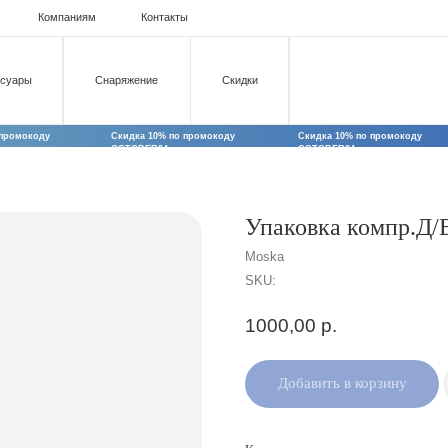
мпаниям
Контакты
Снаряжение
Скидки
Скидка 10% по промокоду
Скидка 10% по промокоду
Скидка 10% по
OCTOBER24
OCTOBER24
OCTOBER24
Упаковка компр.Д/В
Moska
SKU:
1000,00
р.
Добавить в корзину
Компрессионная упаковка – идеальное решение
путешественников и любителей спорта. Эта уп